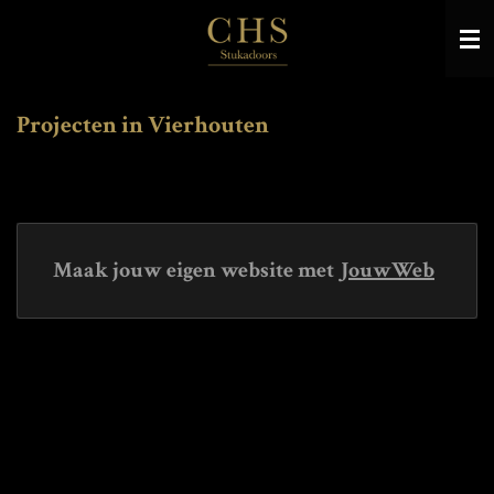
Ga
direct
naar
de
hoofdinhoud
Projecten in Vierhouten
Maak jouw eigen website met
JouwWeb