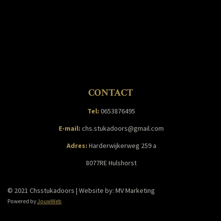
CONTACT
Tel:
06
53876495
E-mail:
chs.stukadoors@gmail.com
Adres:
Harderwijkerweg 259 a
8077RE Hulshorst
© 2021 Chsstukadoors | Website by: MV Marketing
Powered by
JouwWeb