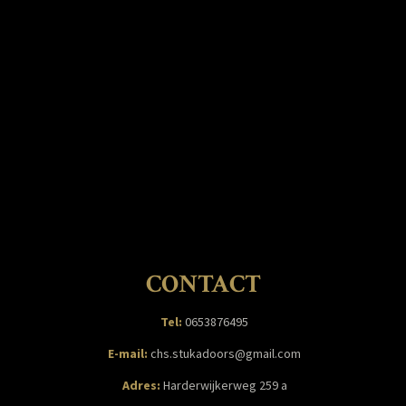
CONTACT
Tel:
06
53876495
E-mail:
chs.stukadoors@gmail.com
Adres:
Harderwijkerweg 259 a