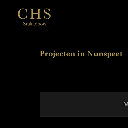
Ga
direct
naar
de
hoofdinhoud
Projecten in Nunspeet
M